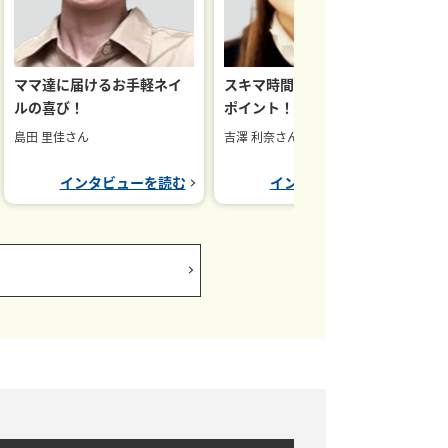
合
ママ達に届けるお手軽ネイ
スキマ時間での学習継続が
れ
ルの喜び！
ポイント！
合
島田 里佳さん
吉澤 利奈さん
インタビューを読む
インタビューを読む