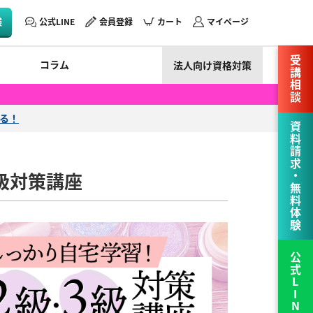
験
公式LINE
会員登録
カート
マイページ
受講相談
コラム
法人向け資格対策
える！
資料請求・無料体験
3級対策講座
公式LINE