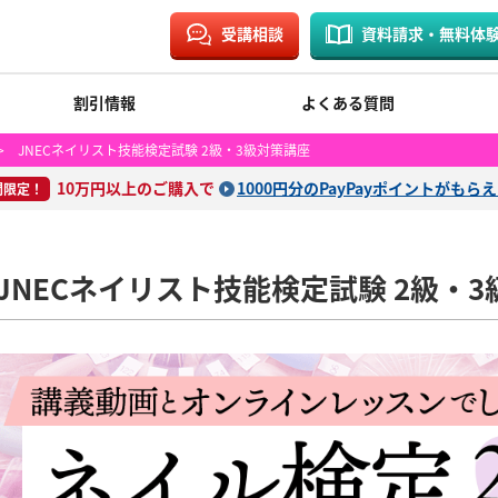
受講相談
資料請求・無料体
割引情報
よくある質問
 JNECネイリスト技能検定試験 2級・3級対策講座
10万円以上のご購入で
1000円分のPayPayポイントがもら
間限定！
JNECネイリスト技能検定試験 2級・