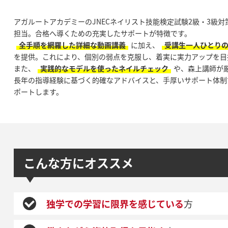
アガルートアカデミーのJNECネイリスト技能検定試験2級・3級
担当。合格へ導くための充実したサポートが特徴です。
全手順を網羅した詳細な動画講義
に加え、
受講生一人ひとり
を提供。これにより、個別の弱点を克服し、着実に実力アップを目
また、
実践的なモデルを使ったネイルチェック
や、森上講師が
長年の指導経験に基づく的確なアドバイスと、手厚いサポート体制
ポートします。
こんな方にオススメ
独学での学習に限界を感じている
方