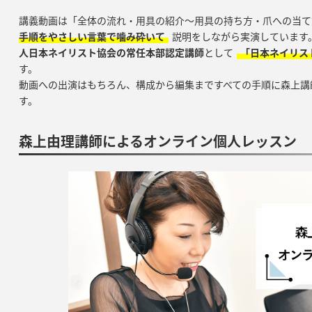
講義動画は「全体の流れ・用具の紹介～用具の持ち方・爪への当て
手順をやさしい言葉で噛み砕いて
説明をしながら実演しています
人日本ネイリスト協会の常任本部認定講師
として
「日本ネイリス
す。
動画への出演はもちろん、構成から編集まですべての手順に森上講
す。
森上由理講師によるオンライン個人レッスン