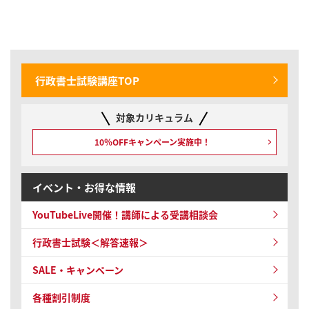
2025/06/04
行政書士試験
【リリース情報】行政書士試験｜【2025年合格目標】「START UP
判例」解説講座の「全科目」「民法（総則）」を販売開始いたしま
した
行政書士試験講座TOP
2025/06/04
行政書士試験
対象カリキュラム
【リリース情報】行政書士試験｜【2025年合格目標】基礎知識・時
事オールインワン講座
10％OFFキャンペーン
実施中！
イベント・お得な情報
YouTubeLive開催！
講師による受講相談会
行政書士試験＜解答速報＞
SALE・キャンペーン
各種割引制度