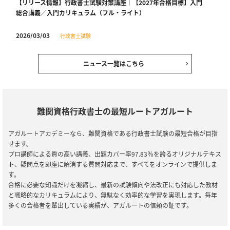
【リリース情報】行政書士試験対策講座｜【2027年合格目標】入門
総合講義／入門カリキュラム（フル・ライト）
2026/03/03
行政書士試験
【リリース情報】行政書士試験対策講座｜【2026年合格目標】速習
カリキュラム
ニュース一覧はこちら
2025/12/01
全資格種
【ご案内】年末年始の営業について
難関資格行政書士の最短ルートアガルート
2025/10/14
行政書士試験
【リリース情報】行政書士試験｜【2026年（令和８年度）合格目
アガルートアカデミーなら、難関資格である行政書士試験の最短合格が目指
標】合格目標】中上級総合講義／中上級カリキュラム／上級カリキ
せます。
ュラム／キックオフ行政書士／豊村ゼミ
プロ講師による質の高い講義、出題カバー率97.83％を誇るオリジナルテキス
ト、疑問点を即座に解消する質問対応まで、すべてをオンラインで提供しま
2025/10/03
全資格種
す。
会員規約改定のお知らせ(2025年10月3日施行)
合格に必要な知識だけを凝縮し、最新の試験傾向や法改正にも対応した教材
と戦略的なカリキュラムにより、無駄なく効率的な学習を実現します。毎年
多くの合格者を輩出している実績が、アガルートの信頼の証です。
2025/07/17
行政書士試験
【リリース情報】行政書士試験｜【2025年合格目標】速習カリキュ
ラム（司法試験・司法書士試験受験生向け）