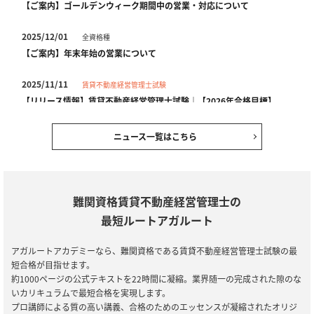
【ご案内】ゴールデンウィーク期間中の営業・対応について
2025/12/01
全資格種
【ご案内】年末年始の営業について
2025/11/11
賃貸不動産経営管理士試験
【リリース情報】賃貸不動産経営管理士試験｜【2026年合格目標】
入門総合講義／入門カリキュラム／中上級総合講義／中上級カリキ
ュラム
ニュース一覧はこちら
2025/10/03
全資格種
会員規約改定のお知らせ(2025年10月3日施行)
難関資格賃貸不動産経営管理士の
2025/07/30
賃貸不動産経営管理士試験
最短ルートアガルート
【セール情報】期間限定10％OFF！賃貸不動産経営管理士試験｜
2025年合格目標カリキュラム アウトレットセール
アガルートアカデミーなら、難関資格である賃貸不動産経営管理士試験の最
短合格が目指せます。
2025/04/08
賃貸不動産経営管理士試験
約1000ページの公式テキストを22時間に凝縮。業界随一の完成された隙のな
【リリース情報】【2025年合格目標】賃貸不動産経営管理士試験講
いカリキュラムで最短合格を実現します。
座｜単科講座リリース
プロ講師による質の高い講義、合格のためのエッセンスが凝縮されたオリジ