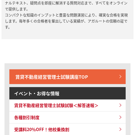
ナルテキスト、疑問点を即座に解消する質問対応まで、すべてをオンライン
2025/04/08
賃貸不動産経営管理士試験
で提供します。
【リリース情報】賃貸不動産経営管理士試験｜【2025年合格目標】
コンパクトな知識のインプットと豊富な問題演習により、確実な合格を実現
中上級総合講義／中上級カリキュラム（フル・ライト）
します。毎年多くの合格者を輩出している実績が、アガルートの信頼の証で
す。
2024/12/28
全資格種
【ご案内】年末年始の営業について
2024/12/06
全資格種
【ご案内】※重要※【2024年12月10日実施】メンテナンスのお知
らせ
賃貸不動産経営管理士試験講座TOP
イベント・お得な情報
賃貸不動産経営管理士試験試験＜解答速報＞
各種割引制度
受講料20％OFF！他校乗換割