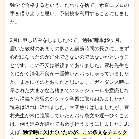
独学で合格するというこだわりを捨て、素直にプロの
手を借りようと思い、予備校を利用することにしまし
た。
2月に申し込みをしましたので、勉強期間は9ヶ月。
届いた教材のあまりの多さと講義時間の長さに、まず
心配になったのが消化できないのではないかというこ
とです。この不安は最後までありました。豊村先生も
とにかく消化不良が一番怖いとおっしゃっていました
が、まさにそのとおりだと思います。ガイダンス時に
示された大まかな合格までのスケジュールを意識しな
がら講義と演習のジグザク学習に取り組みましたが、
進みは遅れに遅れました。大変焦りはしましたが、豊
村先生が常に強調していたとおり条文を逐一ひくこと
は、例え進みが遅れても必ず行うようにしました。思
えば
独学時に欠けていたのが、この条文をチェック