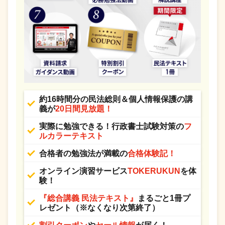
約16時間分の民法総則＆個人情報保護の講
義が
20日間見放題！
実際に勉強できる！行政書士試験対策の
フ
ルカラーテキスト
合格者の勉強法が満載の
合格体験記！
オンライン演習サービス
TOKERUKUN
を体
験！
『総合講義 民法テキスト』
まるごと1冊プ
レゼント（※なくなり次第終了）