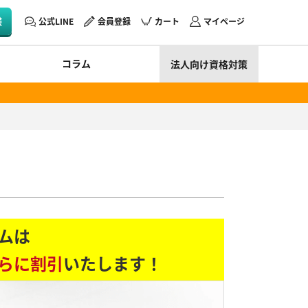
験
公式LINE
会員登録
カート
マイページ
コラム
法人向け資格対策
ムは
らに割引
いたします！