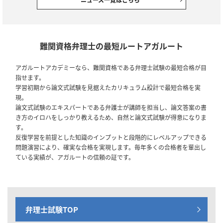
【セール情報】期間限定10％OFF！弁理士試験｜ 早期キャンペーン・ア
ウトレットセール
2025/09/11
弁理士試験
難関資格弁理士の最短ルートアガルート
【リリース情報】弁理士試験｜【2027年合格目標】短答式試験・論文式
試験対策カリキュラム／短答式試験対策カリキュラム／論文式試験対策カ
アガルートアカデミーなら、難関資格である弁理士試験の最短合格が目
リキュラム
指せます。
学習初期から論文式試験を見据えたカリキュラム設計で最短合格を実
2025/09/11
弁理士試験
現。
【リリース情報】弁理士試験｜単科講座リリース
論文式試験のエキスパートである弁護士が講師を担当し、論文答案の書
き方のイロハをしっかり教えるため、自然と論文式試験が得意になりま
す。
2025/06/26
弁理士試験
反復学習を前提とした知識のインプットと段階的にレベルアップできる
【リリース情報】弁理士試験｜単科講座リリース
問題演習により、確実な合格を実現します。毎年多くの合格者を輩出し
ている実績が、アガルートの信頼の証です。
2025/05/12
弁理士試験
【セール情報】期間限定10％OFF！弁理士試験｜2026年合格目標講座 受
験生応援セール
2024/12/28
全資格種
弁理士試験TOP
【ご案内】年末年始の営業について