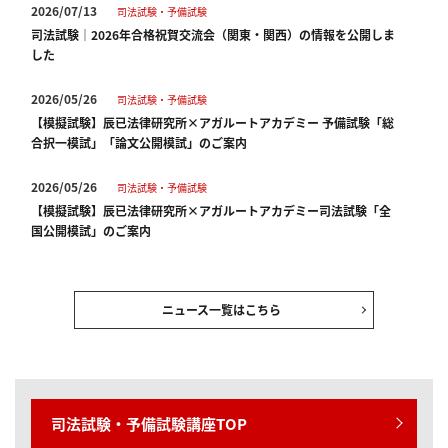
2026/07/13
司法試験・予備試験
司法試験｜2026年合格祝賀交流会（関東・関西）の情報を公開しま
した
2026/05/26
司法試験・予備試験
【模擬試験】辰已法律研究所×アガルートアカデミー 予備試験「総
合択一模試」「論文公開模試」のご案内
2026/05/26
司法試験・予備試験
【模擬試験】辰已法律研究所×アガルートアカデミー司法試験「全
国公開模試」のご案内
2026/04/23
全資格種
【ご案内】ゴールデンウィーク期間中の営業・対応について
ニュース一覧はこちら
2026/03/03
司法試験・予備試験
【セール情報】期間限定5％OFF！司法試験・予備試験・法科大学院
入試対策講座｜受験生応援セール
司法試験・予備試験講座TOP
2026/02/12
司法試験・予備試験