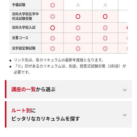
◎
予備試験
△
△
△
法科大学院在学中
◎
〇
〇
△
司法試験受験
〇
◎
◎
〇
法科大学院入試
◎
◎
◎
◎
法曹コース
◎
◎
◎
◎
法学部定期試験
リンク先は、各カリキュラムの最新年度版となります。
「※」印があるカリキュラムは、別途、短答式試験対策（3科目）が
必要です。
講座の一覧
から選ぶ
ルート別
に
ピッタリなカリキュラムを探す