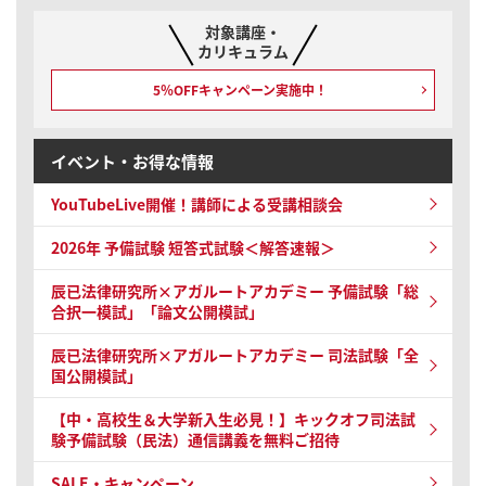
弁護士RECRUIT GUIDE Presents「企業法務系法律事務所 WEBス
ペシャルイベント&合同インターン」
対象講座・
カリキュラム
2026/02/12
司法試験・予備試験
5％OFFキャンペーン
実施中！
【リリース情報】司法試験・予備試験｜単科講座リリース
2025/12/18
司法試験・予備試験
イベント・お得な情報
【キャンペーン情報】【中・高校生＆大学新入生必見！】キックオ
フ司法試験予備試験（民法）通信講義をテキスト付きで無料ご招待
YouTubeLive開催！
講師による受講相談会
2025/12/18
2026年 予備試験
短答式試験＜解答速報＞
司法試験・予備試験
【リリース情報】司法試験対策講座 | 【2028・2029年合格目標】予
辰已法律研究所×アガルートアカデミー 予備試験
「総
備試験最短合格カリキュラム
合択一模試」「論文公開模試」
2025/12/18
司法試験・予備試験
辰已法律研究所×アガルートアカデミー 司法試験
「全
【リリース情報】司法試験対策講座｜【2029年4月入学目標】法科
国公開模試」
大学院入試・法曹コース最短合格カリキュラム（スタンダード）
【中・高校生＆大学新入生必見！】キックオフ司法試
験予備試験（民法）通信講義を無料ご招待
SALE・キャンペーン