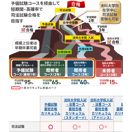
法科大学院入試
法科大学院入試
予備試験
・法曹コース
・法曹コース
論文
最短合格
最短合格
最短合格
基礎力養
カリキュラム
カリキュラム
カリキュラム
カリキュラ
（スタンダード）
（アドバンス）
〇
〇
〇
司法試験
△
※
※