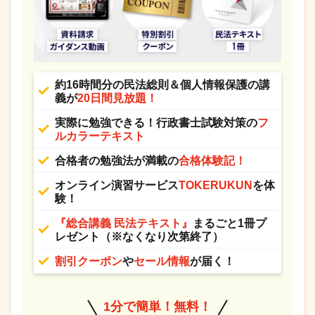
約16時間分の民法総則＆個人情報保護の講
義が
20日間見放題！
実際に勉強できる！行政書士試験対策の
フ
ルカラーテキスト
合格者の勉強法が満載の
合格体験記！
オンライン演習サービス
TOKERUKUN
を体
験！
『総合講義 民法テキスト』
まるごと1冊プ
レゼント（※なくなり次第終了）
割引クーポン
や
セール情報
が届く！
1分で簡単！無料！